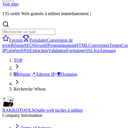
Voir plus
135 outils Web gratuits à utiliser immédiatement !
Favoris
Populaire
Conversion de
texte
Réseau
SEO
Sécurité
Programmation
HTML
Conversion
Temps
Con
IP
Générer
SNS
Extraction
Validation
Formatage
SSL
Jeu
Amusant
TOP
🌐
Réseau
/
📍
Adresse IP
/
🌍
Domaine
Recherche Whois
RAKKOTOOLS
Outils web faciles à utiliser
Company Information
Terms of Service