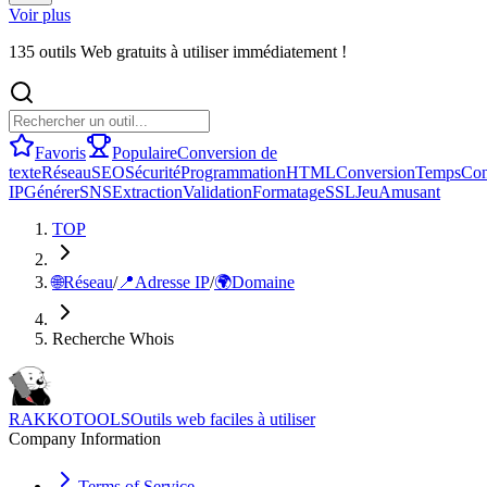
Voir plus
135 outils Web gratuits à utiliser immédiatement !
Favoris
Populaire
Conversion de
texte
Réseau
SEO
Sécurité
Programmation
HTML
Conversion
Temps
Con
IP
Générer
SNS
Extraction
Validation
Formatage
SSL
Jeu
Amusant
TOP
🌐
Réseau
/
📍
Adresse IP
/
🌍
Domaine
Recherche Whois
RAKKOTOOLS
Outils web faciles à utiliser
Company Information
Terms of Service