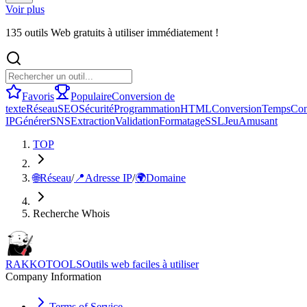
Voir plus
135 outils Web gratuits à utiliser immédiatement !
Favoris
Populaire
Conversion de
texte
Réseau
SEO
Sécurité
Programmation
HTML
Conversion
Temps
Con
IP
Générer
SNS
Extraction
Validation
Formatage
SSL
Jeu
Amusant
TOP
🌐
Réseau
/
📍
Adresse IP
/
🌍
Domaine
Recherche Whois
RAKKOTOOLS
Outils web faciles à utiliser
Company Information
Terms of Service