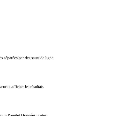
es séparées par des sauts de ligne
r et afficher les résultats
epuis l'onglet Données brutes