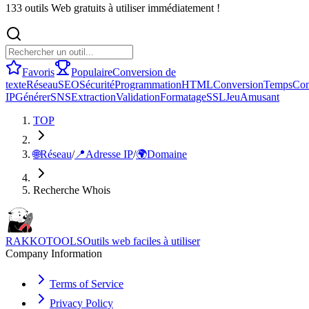
133 outils Web gratuits à utiliser immédiatement !
Favoris
Populaire
Conversion de
texte
Réseau
SEO
Sécurité
Programmation
HTML
Conversion
Temps
Con
IP
Générer
SNS
Extraction
Validation
Formatage
SSL
Jeu
Amusant
TOP
🌐
Réseau
/
📍
Adresse IP
/
🌍
Domaine
Recherche Whois
RAKKOTOOLS
Outils web faciles à utiliser
Company Information
Terms of Service
Privacy Policy