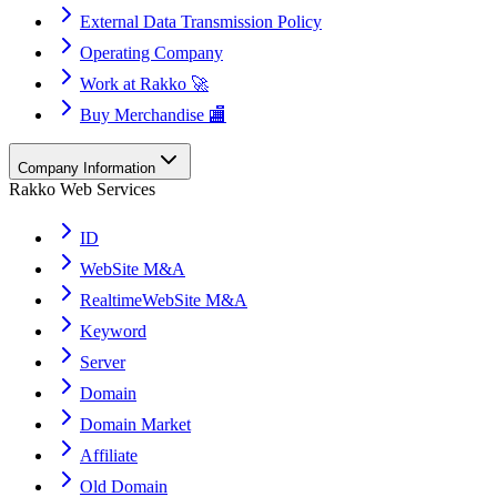
External Data Transmission Policy
Operating Company
Work at Rakko 🚀
Buy Merchandise 🏬
Company Information
Rakko Web Services
ID
WebSite M&A
RealtimeWebSite M&A
Keyword
Server
Domain
Domain Market
Affiliate
Old Domain