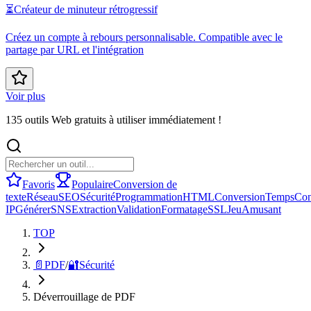
⏳
Créateur de minuteur rétrogressif
Créez un compte à rebours personnalisable. Compatible avec le
partage par URL et l'intégration
Voir plus
135 outils Web gratuits à utiliser immédiatement !
Favoris
Populaire
Conversion de
texte
Réseau
SEO
Sécurité
Programmation
HTML
Conversion
Temps
Con
IP
Générer
SNS
Extraction
Validation
Formatage
SSL
Jeu
Amusant
TOP
📄
PDF
/
🔐
Sécurité
Déverrouillage de PDF