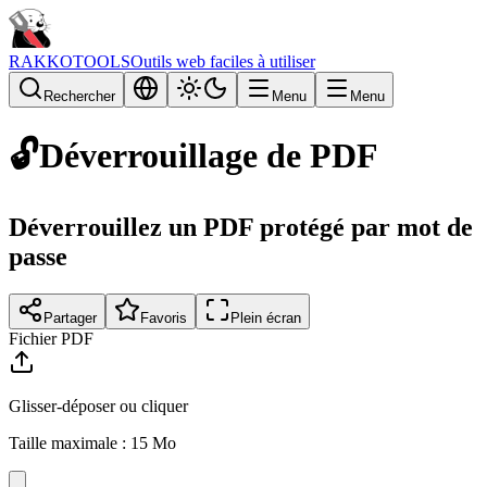
RAKKOTOOLS
Outils web faciles à utiliser
Rechercher
Menu
Menu
🔓
Déverrouillage de PDF
Déverrouillez un PDF protégé par mot de
passe
Partager
Favoris
Plein écran
Fichier PDF
Glisser-déposer ou cliquer
Taille maximale : 15 Mo