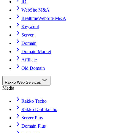
ID
WebSite M&A
RealtimeWebSite M&A
Keyword
Server
Domain
Domain Market
Affiliate
Old Domain
Rakko Web Services
Media
Rakko Techo
Rakko Daifukucho
Server Plus
Domain Plus