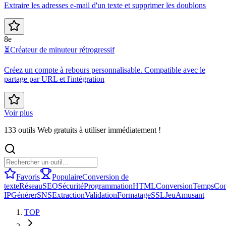
Extraire les adresses e-mail d'un texte et supprimer les doublons
8e
⏳
Créateur de minuteur rétrogressif
Créez un compte à rebours personnalisable. Compatible avec le
partage par URL et l'intégration
Voir plus
133 outils Web gratuits à utiliser immédiatement !
Favoris
Populaire
Conversion de
texte
Réseau
SEO
Sécurité
Programmation
HTML
Conversion
Temps
Con
IP
Générer
SNS
Extraction
Validation
Formatage
SSL
Jeu
Amusant
TOP