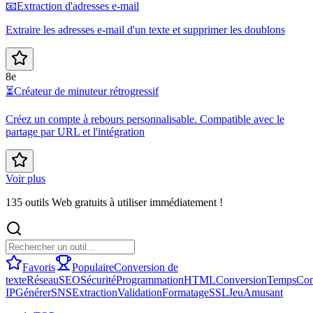
📧
Extraction d'adresses e-mail
Extraire les adresses e-mail d'un texte et supprimer les doublons
8e
⏳
Créateur de minuteur rétrogressif
Créez un compte à rebours personnalisable. Compatible avec le
partage par URL et l'intégration
Voir plus
135 outils Web gratuits à utiliser immédiatement !
Favoris
Populaire
Conversion de
texte
Réseau
SEO
Sécurité
Programmation
HTML
Conversion
Temps
Con
IP
Générer
SNS
Extraction
Validation
Formatage
SSL
Jeu
Amusant