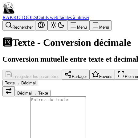
RAKKOTOOLS
Outils web faciles à utiliser
Rechercher
Menu
Menu
🔟
Texte - Conversion décimale
Conversion mutuelle entre texte et décima
Enregistrer les paramètres
Partager
Favoris
Plein é
Texte → Décimal
Décimal → Texte