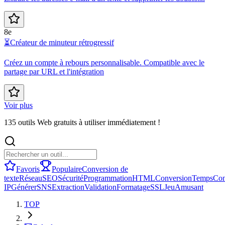
8e
⏳
Créateur de minuteur rétrogressif
Créez un compte à rebours personnalisable. Compatible avec le
partage par URL et l'intégration
Voir plus
135 outils Web gratuits à utiliser immédiatement !
Favoris
Populaire
Conversion de
texte
Réseau
SEO
Sécurité
Programmation
HTML
Conversion
Temps
Con
IP
Générer
SNS
Extraction
Validation
Formatage
SSL
Jeu
Amusant
TOP