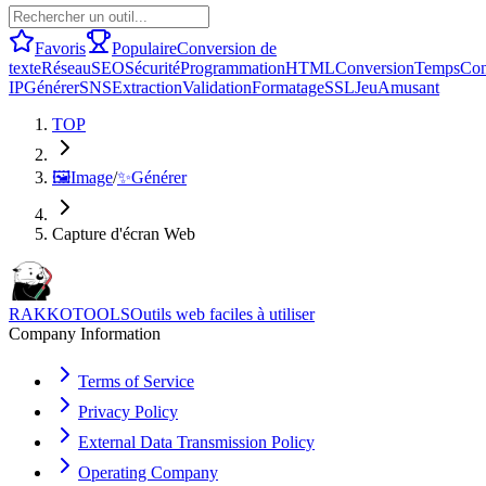
Favoris
Populaire
Conversion de
texte
Réseau
SEO
Sécurité
Programmation
HTML
Conversion
Temps
Con
IP
Générer
SNS
Extraction
Validation
Formatage
SSL
Jeu
Amusant
TOP
🖼️
Image
/
✨
Générer
Capture d'écran Web
RAKKOTOOLS
Outils web faciles à utiliser
Company Information
Terms of Service
Privacy Policy
External Data Transmission Policy
Operating Company