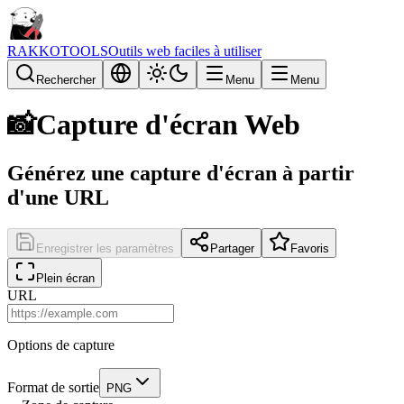
RAKKOTOOLS
Outils web faciles à utiliser
Rechercher
Menu
Menu
📸
Capture d'écran Web
Générez une capture d'écran à partir
d'une URL
Enregistrer les paramètres
Partager
Favoris
Plein écran
URL
Options de capture
Format de sortie
PNG