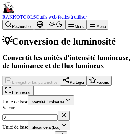
RAKKOTOOLS
Outils web faciles à utiliser
Rechercher
Menu
Menu
💡
Conversion de luminosité
Convertit les unités d'intensité lumineuse,
de luminance et de flux lumineux
Enregistrer les paramètres
Partager
Favoris
Plein écran
Unité de base
Intensité lumineuse
Valeur
Unité de base
Kilocandela (kcd)