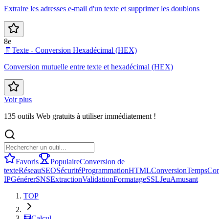
Extraire les adresses e-mail d'un texte et supprimer les doublons
8e
🧾
Texte - Conversion Hexadécimal (HEX)
Conversion mutuelle entre texte et hexadécimal (HEX)
Voir plus
135 outils Web gratuits à utiliser immédiatement !
Favoris
Populaire
Conversion de
texte
Réseau
SEO
Sécurité
Programmation
HTML
Conversion
Temps
Con
IP
Générer
SNS
Extraction
Validation
Formatage
SSL
Jeu
Amusant
TOP
🧮
Calcul