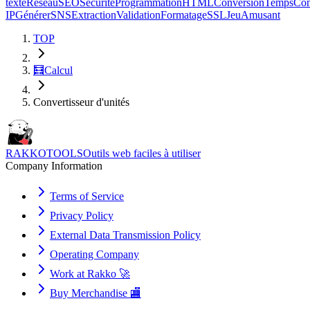
texte
Réseau
SEO
Sécurité
Programmation
HTML
Conversion
Temps
Con
IP
Générer
SNS
Extraction
Validation
Formatage
SSL
Jeu
Amusant
TOP
🧮
Calcul
Convertisseur d'unités
RAKKOTOOLS
Outils web faciles à utiliser
Company Information
Terms of Service
Privacy Policy
External Data Transmission Policy
Operating Company
Work at Rakko 🚀
Buy Merchandise 🏬